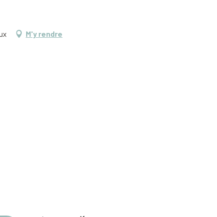
aux
M'y rendre