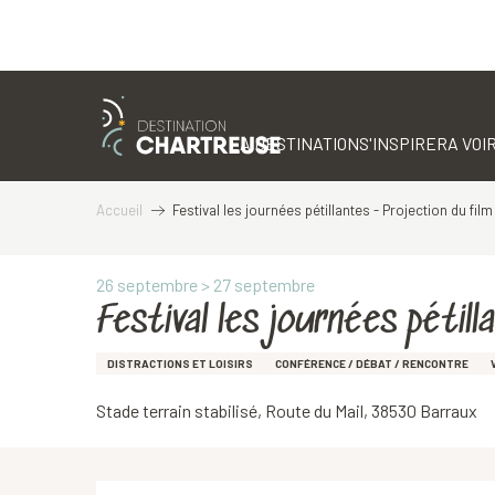
Aller
au
contenu
LA DESTINATION
S'INSPIRER
A VOIR
principal
Accueil
Festival les journées pétillantes - Projection du film
26 septembre > 27 septembre
Festival les journées pétil
DISTRACTIONS ET LOISIRS
CONFÉRENCE / DÉBAT / RENCONTRE
Stade terrain stabilisé, Route du Mail, 38530 Barraux