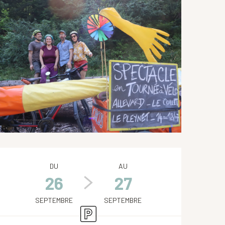
Ouverture et coordonnées
DU
AU
26
27
SEPTEMBRE
SEPTEMBRE
Parking