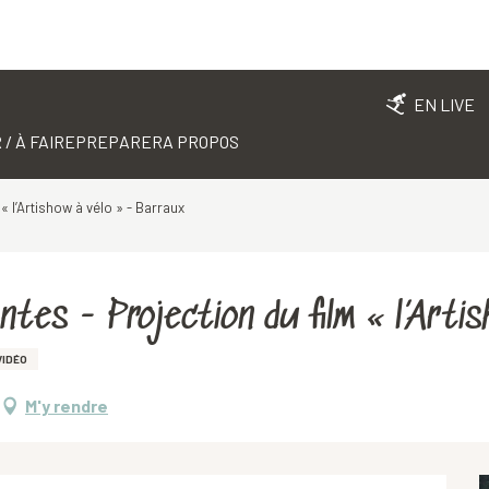
EN LIVE
 / À FAIRE
PREPARER
A PROPOS
 « l’Artishow à vélo » - Barraux
lantes - Projection du film « l’Ar
VIDÉO
M'y rendre