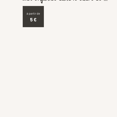
à partir de
5
€