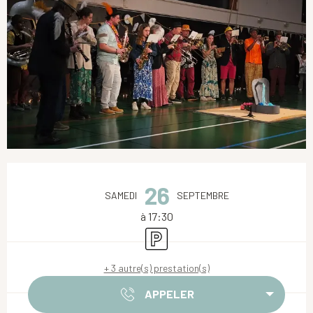
Ouverture et coordonnées
26
SAMEDI
SEPTEMBRE
à 17:30
Parking
+ 3 autre(s) prestation(s)
APPELER