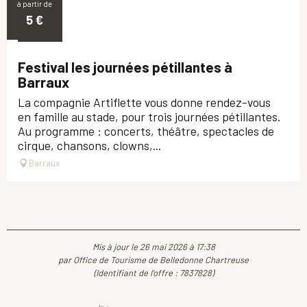
à partir de
25
5
€
SEPT.
Festival les journées pétillantes à
Barraux
La compagnie Artiflette vous donne rendez-vous
en famille au stade, pour trois journées pétillantes.
Au programme : concerts, théâtre, spectacles de
cirque, chansons, clowns,...
Barraux
Mis à jour le 26 mai 2026 à 17:38
par Office de Tourisme de Belledonne Chartreuse
(Identifiant de l'offre :
7837828
)