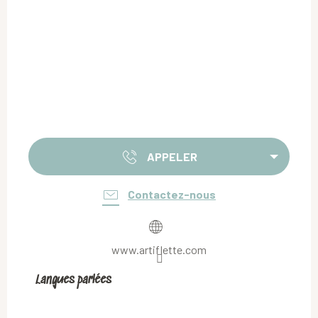
APPELER
Contactez-nous
www.artiflette.com
Langues parlées
Langues parlées