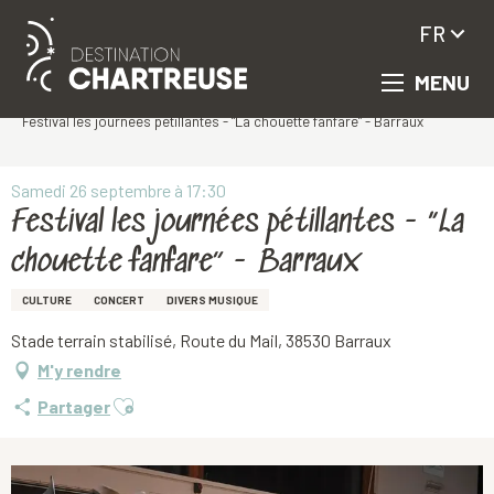
FR
MENU
Aller
Accueil
au
Festival les journées pétillantes - “La chouette fanfare” - Barraux
contenu
principal
Samedi 26 septembre à 17:30
Festival les journées pétillantes - “La
chouette fanfare” - Barraux
CULTURE
CONCERT
DIVERS MUSIQUE
Stade terrain stabilisé, Route du Mail, 38530 Barraux
M'y rendre
Ajouter aux favoris
Partager