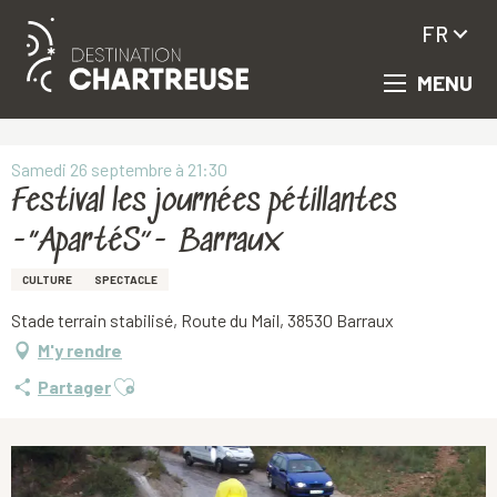
FR
MENU
Aller
Accueil
Festival les journées pétillantes -“ApartéS”- Barraux
au
contenu
principal
Samedi 26 septembre à 21:30
Festival les journées pétillantes
-“ApartéS”- Barraux
CULTURE
SPECTACLE
Stade terrain stabilisé, Route du Mail, 38530 Barraux
M'y rendre
Ajouter aux favoris
Partager