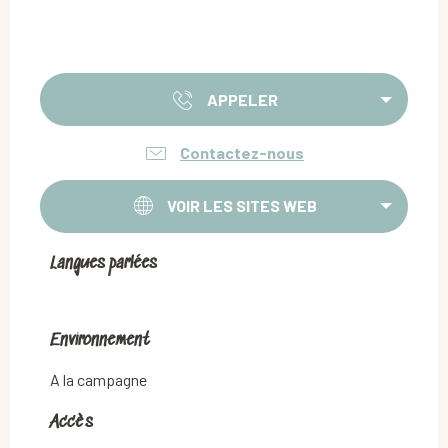
APPELER
Contactez-nous
VOIR LES SITES WEB
Langues parlées
Langues parlées
Environnement
Environnement
A la campagne
Accès
Accès