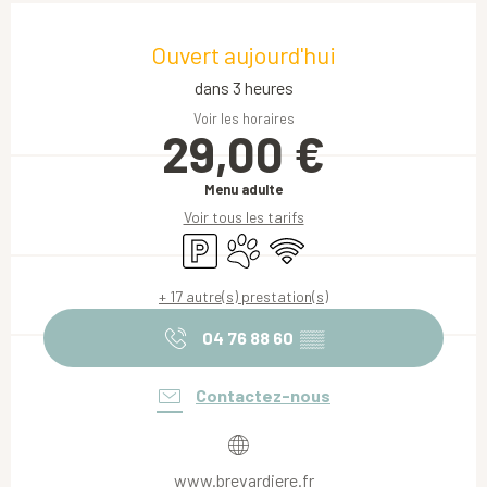
Ouverture et coordonnées
Ouvert aujourd'hui
dans 3 heures
Voir les horaires
29,00 €
Menu adulte
Voir tous les tarifs
Parking
Animaux acceptés
WiFi
+ 17 autre(s) prestation(s)
04 76 88 60
▒▒
Contactez-nous
www.brevardiere.fr