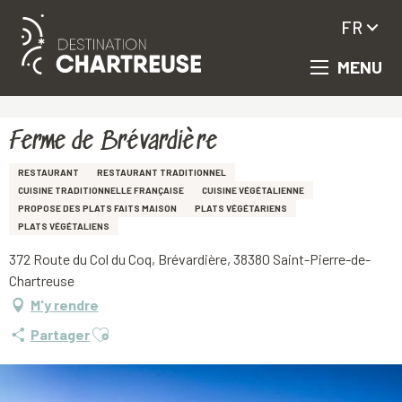
FR
MENU
Aller
Accueil
Ferme de Brévardière
au
contenu
principal
Ferme de Brévardière
RESTAURANT
RESTAURANT TRADITIONNEL
CUISINE TRADITIONNELLE FRANÇAISE
CUISINE VÉGÉTALIENNE
PROPOSE DES PLATS FAITS MAISON
PLATS VÉGÉTARIENS
PLATS VÉGÉTALIENS
372 Route du Col du Coq, Brévardière, 38380 Saint-Pierre-de-
Chartreuse
M'y rendre
Ajouter aux favoris
Partager