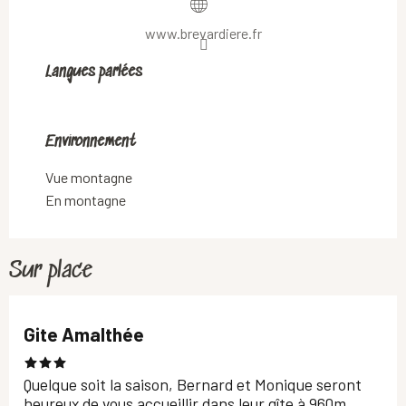
www.brevardiere.fr
Langues parlées
Langues parlées
Environnement
Environnement
Vue montagne
En montagne
Sur place
Gite Amalthée
Quelque soit la saison, Bernard et Monique seront
heureux de vous accueillir dans leur gîte à 960m