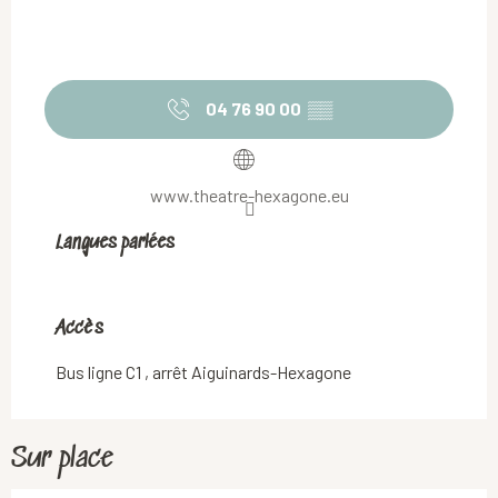
04 76 90 00
▒▒
www.theatre-hexagone.eu
Langues parlées
Langues parlées
Accès
Accès
Bus ligne C1 , arrêt Aiguinards-Hexagone
Sur place