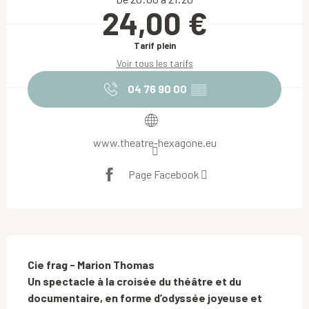
24,00 €
Tarif plein
Voir tous les tarifs
04 76 90 00
▒▒
www.theatre-hexagone.eu
Page Facebook
Description
Cie frag - Marion Thomas

Un spectacle à la croisée du théâtre et du 
documentaire, en forme d’odyssée joyeuse et 