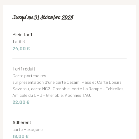
Du
Jusqu'au
18 juin 2019
31 décembre 2028
au
31 décembre 2028
Plein tarif
Tarif B
24,00 €
Tarif réduit
Carte partenaires
sur présentation d'une carte Cezam, Pass et Carte Loisirs
Savatou, carte MC2: Grenoble, carte La Rampe – Échirolles,
Amicale du CHU – Grenoble, Abonnés TAG.
22,00 €
Adhérent
carte Hexagone
18,00 €