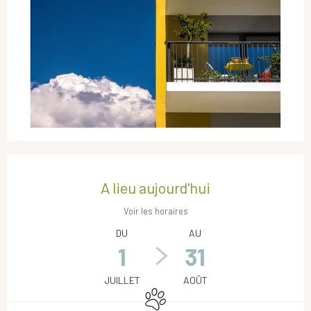
Ouverture et coordonnées
A lieu aujourd'hui
Voir les horaires
DU
AU
1
31
JUILLET
AOÛT
Animaux acceptés