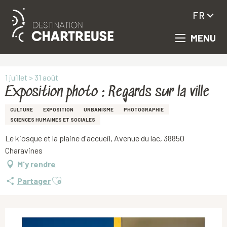
FR
MENU
Aller
Accueil
Exposition photo : Regards sur la ville
au
contenu
principal
1 juillet > 31 août
Exposition photo : Regards sur la ville
CULTURE
EXPOSITION
URBANISME
PHOTOGRAPHIE
SCIENCES HUMAINES ET SOCIALES
Le kiosque et la plaine d'accueil, Avenue du lac, 38850
Charavines
M'y rendre
Ajouter aux favoris
Partager