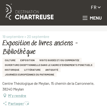
FR
MENU
Aller
Accueil
Exposition de livres anciens - Bibliothèque
au
contenu
principal
19 septembre > 20 septembre
Exposition de livres anciens -
Bibliothèque
CULTURE
EXPOSITION
VISITE GUIDÉE ET/OU COMMENTÉE
OUVERTURE EXCEPTIONNELLE DANS LE CADRE D'ÉVÉNEMENTS PONCTUELS
HISTORIQUE
LITTÉRATURE
ANTIQUITÉ
JOURNÉES EUROPÉENNES DU PATRIMOINE
Centre Théologique de Meylan, 15 chemin de la Carronnerie,
38240 Meylan
M'y rendre
Ajouter aux favoris
Partager