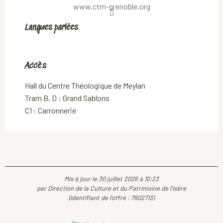
www.ctm-grenoble.org
Langues parlées
Langues parlées
Accès
Accès
Hall du Centre Théologique de Meylan
Tram B, D : Grand Sablons
C1 : Carronnerie
Mis à jour le 30 juillet 2026 à 10:23
par Direction de la Culture et du Patrimoine de l'Isère
(Identifiant de l'offre :
7902713
)