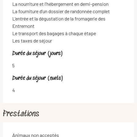
La nourriture et l'hébergement en demi-pension

La fourniture d’un dossier de randonnée complet

L'entrée et la dégustation de la fromagerie des 
Entremont

Le transport des bagages à chaque étape

Les taxes de séjour
Durée du séjour (jours)
Durée du séjour (jours)
5
Durée du séjour (nuits)
Durée du séjour (nuits)
4
Prestations
Animaux non acceptés