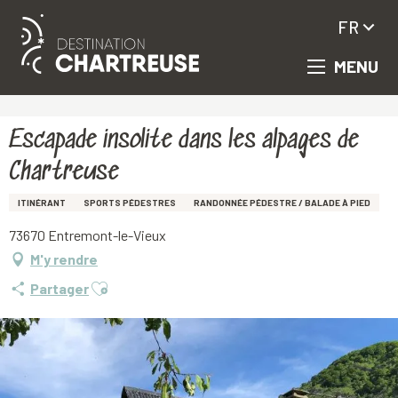
FR
MENU
Aller
Accueil
Escapade insolite dans les alpages de Chartreuse
au
contenu
principal
Escapade insolite dans les alpages de
Chartreuse
ITINÉRANT
SPORTS PÉDESTRES
RANDONNÉE PÉDESTRE / BALADE À PIED
73670 Entremont-le-Vieux
M'y rendre
Ajouter aux favoris
Partager