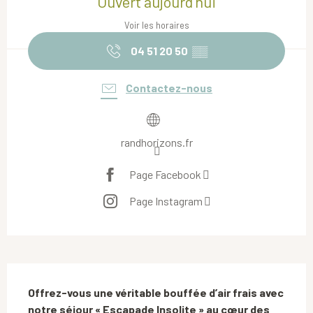
Ouvert aujourd'hui
Voir les horaires
04 51 20 50
▒▒
Contactez-nous
randhorizons.fr
Page Facebook
Page Instagram
Description
Offrez-vous une véritable bouffée d’air frais avec 
notre séjour « Escapade Insolite » au cœur des 