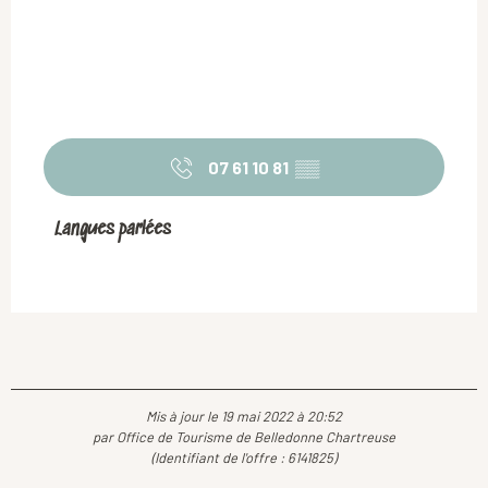
07 61 10 81
▒▒
Langues parlées
Langues parlées
Mis à jour le 19 mai 2022 à 20:52
par Office de Tourisme de Belledonne Chartreuse
(Identifiant de l'offre :
6141825
)