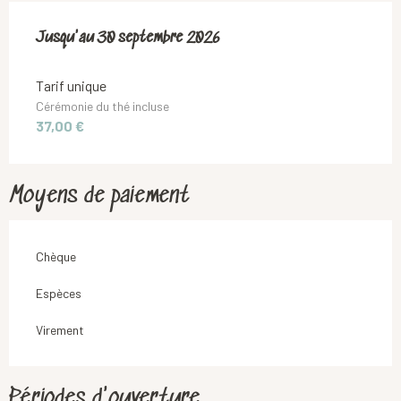
Du
Jusqu'au
1 mars 2026
30 septembre 2026
au
30 septembre 2026
Tarif unique
Cérémonie du thé incluse
37,00 €
Moyens de paiement
Chèque
Espèces
Virement
Périodes d'ouverture