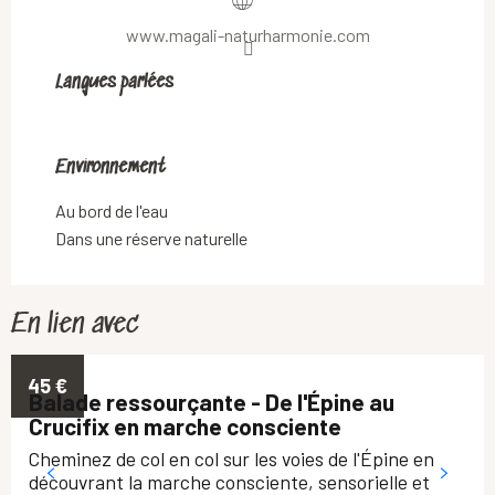
www.magali-naturharmonie.com
Langues parlées
Langues parlées
Environnement
Environnement
Au bord de l'eau
Dans une réserve naturelle
En lien avec
45
€
Balade ressourçante - De l'Épine au
Crucifix en marche consciente
Cheminez de col en col sur les voies de l'Épine en
découvrant la marche consciente, sensorielle et