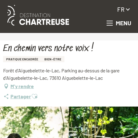
FR
MENU
Aller
Accueil
En chemin vers notre voix !
au
contenu
principal
En chemin vers notre voix !
PRATIQUE ENCADRÉE
BIEN-ÊTRE
Forêt d'Aiguebelette-le-Lac, Parking au-dessus de la gare
d'Aiguebelette-le-Lac, 73610 Aiguebelette-le-Lac
M'y rendre
Ajouter aux favoris
Partager