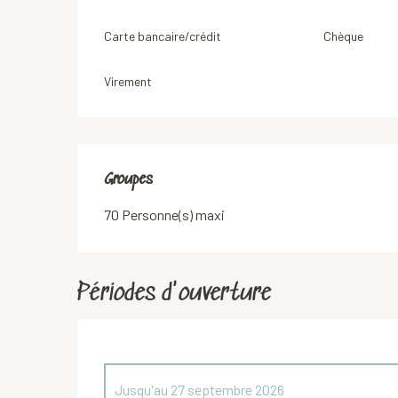
Carte bancaire/crédit
Chèque
Virement
Groupes
Groupes
70 Personne(s) maxi
Périodes d'ouverture
Jusqu'au
27 septembre 2026