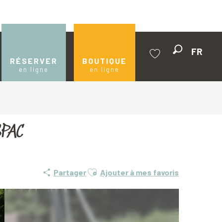
FR
Recherche
RÉSERVER
BOUTIQUE
en ligne
en ligne
Voir les favoris
SPAC
Ajouter aux favoris
Partager
Ajouter à mes favoris