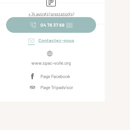
Parking
+ 14 autre(s) prestation(s)
04 76 37 69
▒▒
Contactez-nous
www.spac-voile.org
Page Facebook
Page Tripadvisor