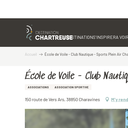
Aller
au
contenu
LA DESTINATION
S'INSPIRER
A VOIR
principal
Accueil
École de Voile - Club Nautique - Sports Plein Air C
École de Voile - Club Nauti
ASSOCIATIONS
ASSOCIATION SPORTIVE
150 route de Vers Ars, 38850 Charavines
M'y ren