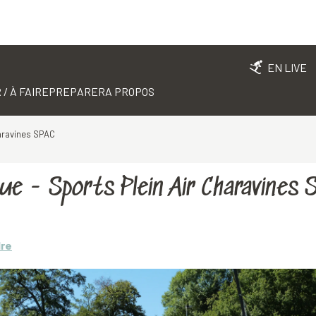
EN LIVE
 / À FAIRE
PREPARER
A PROPOS
haravines SPAC
que - Sports Plein Air Charavines 
dre