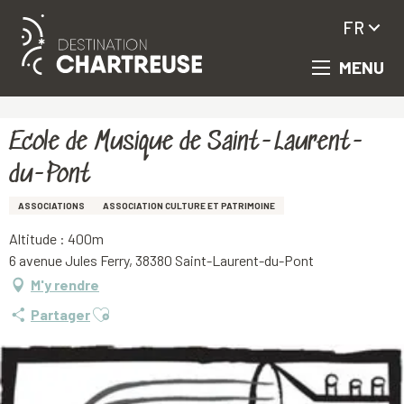
FR
MENU
Aller
Accueil
Ecole de Musique de Saint-Laurent-du-Pont
au
contenu
principal
Ecole de Musique de Saint-Laurent-
du-Pont
ASSOCIATIONS
ASSOCIATION CULTURE ET PATRIMOINE
Altitude : 400m
6 avenue Jules Ferry, 38380 Saint-Laurent-du-Pont
M'y rendre
Ajouter aux favoris
Partager