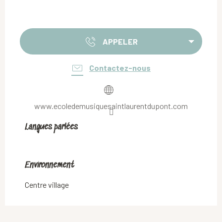
APPELER
Contactez-nous
www.ecoledemusiquesaintlaurentdupont.com
Langues parlées
Langues parlées
Environnement
Environnement
Centre village