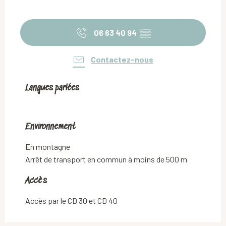
06 63 40 94
▒▒
Contactez-nous
Langues parlées
Langues parlées
Environnement
Environnement
En montagne
Arrêt de transport en commun à moins de 500 m
Accès
Accès
Accès par le CD 30 et CD 40