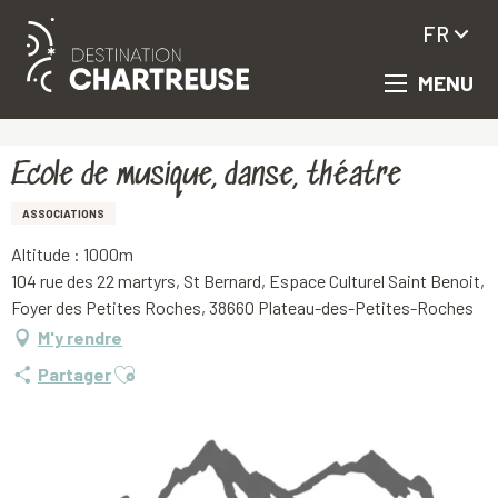
FR
MENU
Aller
Accueil
Ecole de musique, danse, théatre
au
contenu
principal
Ecole de musique, danse, théatre
ASSOCIATIONS
Altitude : 1000m
104 rue des 22 martyrs, St Bernard, Espace Culturel Saint Benoit,
Foyer des Petites Roches, 38660 Plateau-des-Petites-Roches
M'y rendre
Ajouter aux favoris
Partager