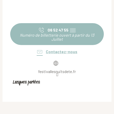
06 52 47 55
▒▒
Numéro de billetterie ouvert à partir du 13
Juillet
Contactez-nous
festivallesnuitsdete.fr
Langues parlées
Langues parlées