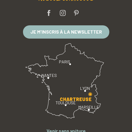
JE M'INSCRIS À LA NEWSLETTER
PARIS
NANTES
LYON
CHARTREUSE
TOULOUSE
MARSEILLE
Venir sans voiture