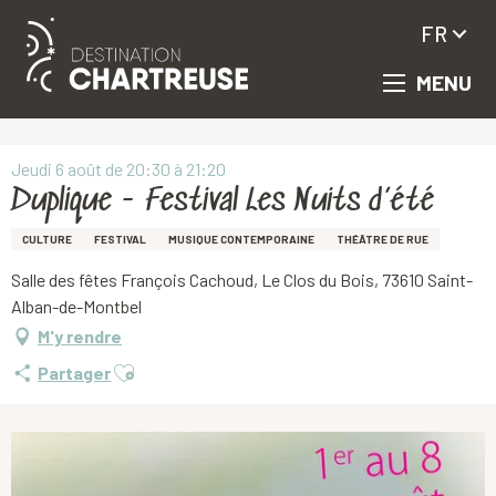
FR
MENU
Aller
Accueil
Duplique - Festival Les Nuits d’été
au
contenu
principal
Jeudi 6 août de 20:30 à 21:20
Duplique - Festival Les Nuits d’été
CULTURE
FESTIVAL
MUSIQUE CONTEMPORAINE
THÉÂTRE DE RUE
Salle des fêtes François Cachoud, Le Clos du Bois, 73610 Saint-
Alban-de-Montbel
M'y rendre
Ajouter aux favoris
Partager