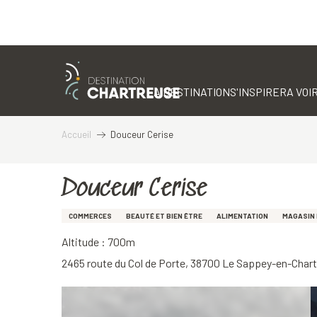
Aller
au
contenu
LA DESTINATION
S'INSPIRER
A VOIR
principal
Accueil
Douceur Cerise
Douceur Cerise
COMMERCES
BEAUTÉ ET BIEN ÊTRE
ALIMENTATION
MAGASIN 
Altitude : 700m
2465 route du Col de Porte, 38700 Le Sappey-en-Char