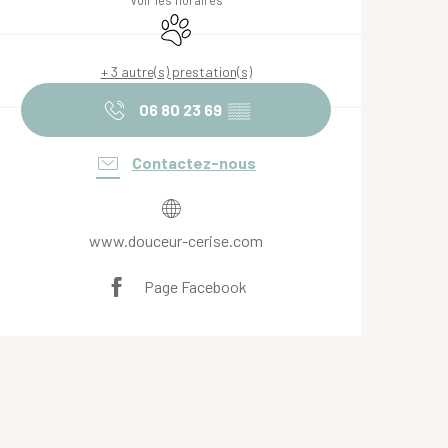
Voir les horaires
Animaux acceptés
+ 3 autre(s) prestation(s)
06 80 23 69
▒▒
Contactez-nous
www.douceur-cerise.com
Page Facebook