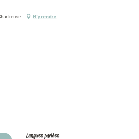
Chartreuse
M'y rendre
Langues parlées
Langues parlées