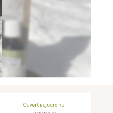
Ouverture et coordonnées
Ouvert aujourd'hui