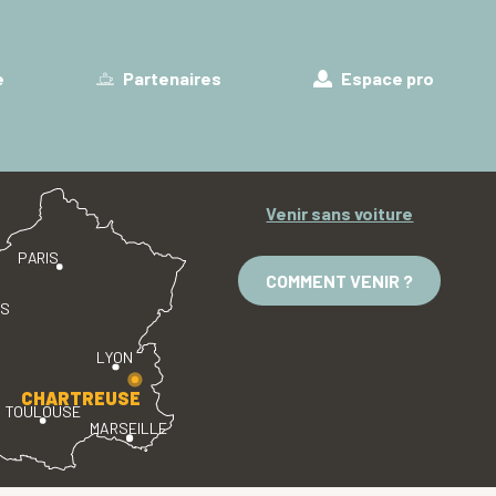
e
Partenaires
Espace pro
Venir sans voiture
PARIS
COMMENT VENIR ?
ES
LYON
CHARTREUSE
TOULOUSE
MARSEILLE