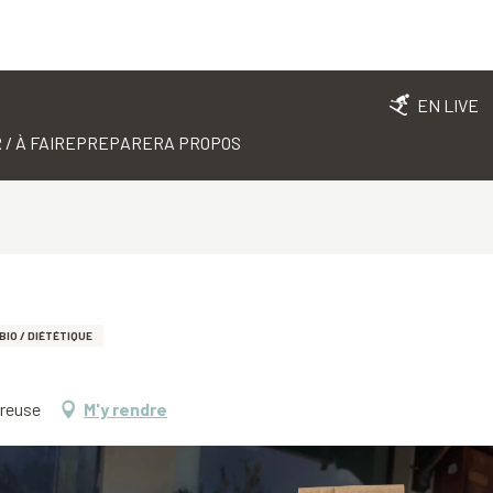
EN LIVE
 / À FAIRE
PREPARER
A PROPOS
BIO / DIÉTÉTIQUE
treuse
M'y rendre