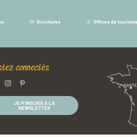
es
Brochures
Offices de tourism
stez connectés
NANT
JE M'INSCRIS À LA
NEWSLETTER