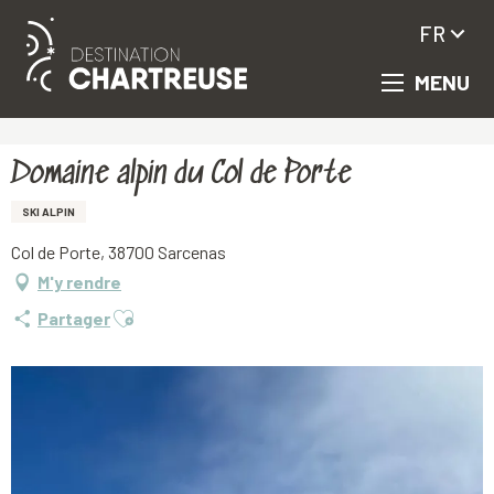
FR
MENU
Aller
Accueil
Domaine alpin du Col de Porte
au
contenu
principal
Domaine alpin du Col de Porte
SKI ALPIN
Col de Porte, 38700 Sarcenas
M'y rendre
Ajouter aux favoris
Partager