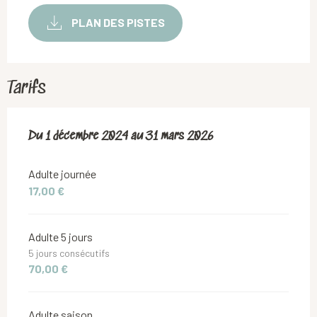
PLAN DES PISTES
Tarifs
Du
Du
1 décembre 2024
1 décembre 2024
au
au
31 mars 2026
31 mars 2026
Adulte journée
17,00 €
Adulte 5 jours
5 jours consécutifs
70,00 €
Adulte saison