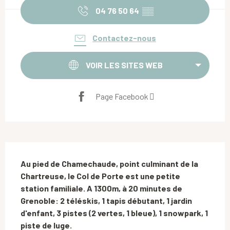
04 76 50 64
▒▒
Contactez-nous
VOIR LES SITES WEB
Page Facebook
Description
Au pied de Chamechaude, point culminant de la 
Chartreuse, le Col de Porte est une petite 
station familiale. A 1300m, à 20 minutes de 
Grenoble: 2 téléskis, 1 tapis débutant, 1 jardin 
d'enfant, 3 pistes (2 vertes, 1 bleue), 1 snowpark, 1 
piste de luge.