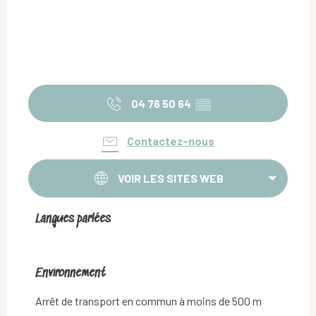
04 76 50 64
▒▒
Contactez-nous
VOIR LES SITES WEB
Langues parlées
Langues parlées
Environnement
Environnement
Arrêt de transport en commun à moins de 500 m