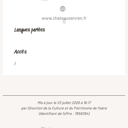
www.chateauservien.fr
Langues parlées
Langues parlées
Accès
Accès
/
Mis à jour le 23 juillet 2026 à 16:17
par Direction de la Culture et du Patrimoine de l'Isère
(Identifiant de l'offre :
7858384
)