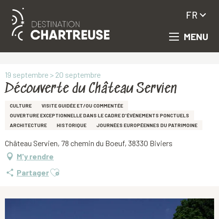
FR
MENU
Aller
Accueil
Découverte du Château Servien
au
contenu
principal
19 septembre > 20 septembre
Découverte du Château Servien
CULTURE
VISITE GUIDÉE ET/OU COMMENTÉE
OUVERTURE EXCEPTIONNELLE DANS LE CADRE D'ÉVÉNEMENTS PONCTUELS
ARCHITECTURE
HISTORIQUE
JOURNÉES EUROPÉENNES DU PATRIMOINE
Château Servien, 78 chemin du Boeuf, 38330 Biviers
M'y rendre
Ajouter aux favoris
Partager