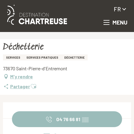
FR
MENU
Aller
Accueil
Déchetterie
au
contenu
principal
Déchetterie
SERVICES
SERVICES PRATIQUES
DÉCHETTERIE
73670 Saint-Pierre-d'Entremont
M'y rendre
Ajouter aux favoris
Partager
Ouverture et coordonnées
04 76 66 81
▒▒