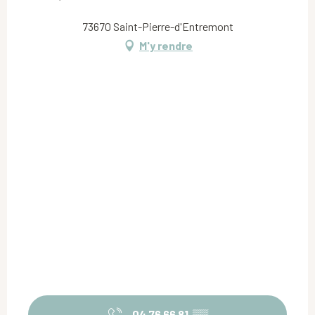
73670 Saint-Pierre-d'Entremont
M'y rendre
04 76 66 81
▒▒