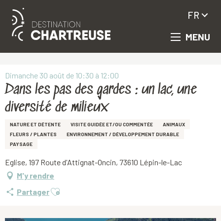
FR
MENU
Aller
Accueil
Dans les pas des gardes : un lac, une diversité de milieux
au
contenu
principal
Dimanche 30 août de 10:30 à 12:00
Dans les pas des gardes : un lac, une
diversité de milieux
NATURE ET DÉTENTE
VISITE GUIDÉE ET/OU COMMENTÉE
ANIMAUX
FLEURS / PLANTES
ENVIRONNEMENT / DÉVELOPPEMENT DURABLE
PAYSAGE
Eglise, 197 Route d'Attignat-Oncin, 73610 Lépin-le-Lac
M'y rendre
Ajouter aux favoris
Partager