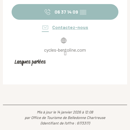
06 37 14 09
▒▒
Contactez-nous
cycles-bentoline.com
Langues parlées
Langues parlées
Mis à jour le 14 janvier 2026 à 12:08
par Office de Tourisme de Belledonne Chartreuse
(Identifiant de l'offre :
6173317
)