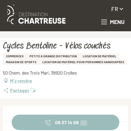
FR
MENU
Aller
Accueil
Cycles Bentoline - Vélos couchés
au
contenu
principal
Cycles Bentoline - Vélos couchés
COMMERCES
PETITE À GRANDE DISTRIBUTION
LOCATION DE MATÉRIEL
MAGASIN DE SPORTS
LOCATION DE MATÉRIEL POUR PERSONNES HANDICAPÉES
50 Chem. des Trois Mari, 38920 Crolles
M'y rendre
Ajouter aux favoris
Partager
Ouverture et coordonnées
06 37 14 09
▒▒