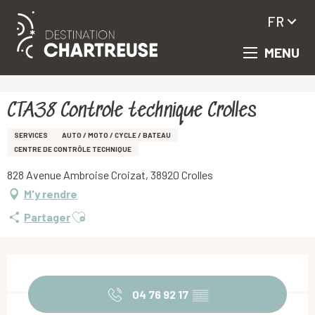
FR
MENU
Aller
Accueil
CTA38 Controle technique Crolles
au
contenu
principal
CTA38 Controle technique Crolles
SERVICES
AUTO / MOTO / CYCLE / BATEAU
CENTRE DE CONTRÔLE TECHNIQUE
828 Avenue Ambroise Croizat, 38920 Crolles
M'y rendre
Ajouter aux favoris
Partager
Ouverture et coordonnées
04 76 92 17
▒▒