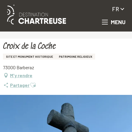
FR
MENU
Aller
Accueil
Croix de la Coche
au
contenu
principal
Croix de la Coche
SITE ET MONUMENT HISTORIQUE
PATRIMOINE RELIGIEUX
73000 Barberaz
M'y rendre
Ajouter aux favoris
Partager