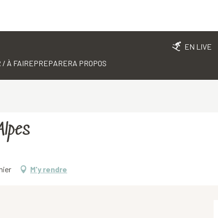
EN LIVE
 / À FAIRE
PREPARER
A PROPOS
Alpes
mier
M'y rendre