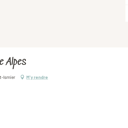
e Alpes
t-Ismier
M'y rendre