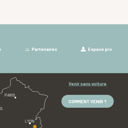
e
Partenaires
Espace pro
Venir sans voiture
PARIS
COMMENT VENIR ?
ES
LYON