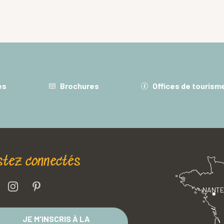
es
Brochures
Offices de tourism
stez connectés
NANT
JE M'INSCRIS À LA