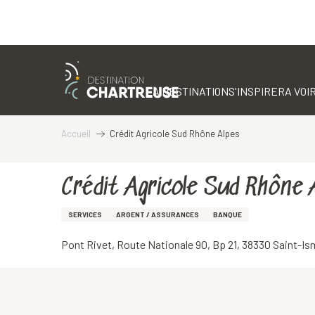
Aller
au
contenu
LA DESTINATION
S'INSPIRER
A VOIR
principal
Accueil
Crédit Agricole Sud Rhône Alpes
Crédit Agricole Sud Rhône 
SERVICES
ARGENT / ASSURANCES
BANQUE
Pont Rivet, Route Nationale 90, Bp 21, 38330 Saint-Is