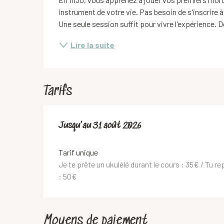
instrument de votre vie. Pas besoin de s'inscrire 
Une seule session suffit pour vivre l'expérience. D
Lire la suite
Tarifs
Du
Jusqu'au
1 juin 2026
31 août 2026
au
31 août 2026
Tarif unique
Je te prête un ukulélé durant le cours : 35€ / Tu re
: 50€
Moyens de paiement