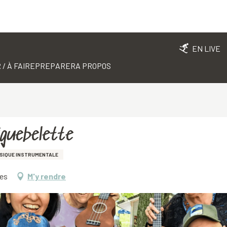
EN LIVE
 / À FAIRE
PREPARER
A PROPOS
iguebelette
SIQUE INSTRUMENTALE
ces
M'y rendre