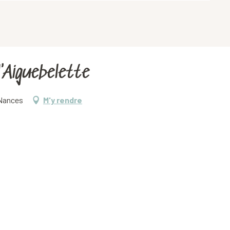
d'Aiguebelette
 Nances
M'y rendre