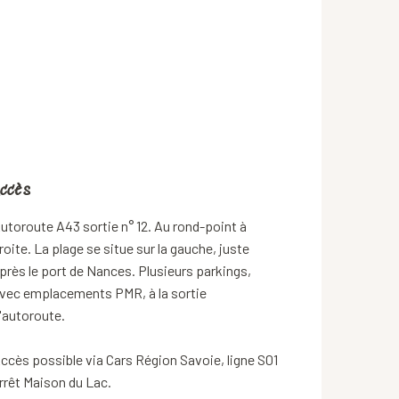
ccès
ccès
utoroute A43 sortie n° 12. Au rond-point à
roite. La plage se situe sur la gauche, juste
près le port de Nances. Plusieurs parkings,
vec emplacements PMR, à la sortie
'autoroute.
ccès possible via Cars Région Savoie, ligne S01
rrêt Maison du Lac.