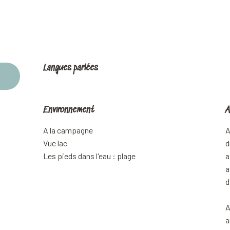
Langues parlées
Langues parlées
Environnement
Environnement
A
A
A la campagne
A
Vue lac
d
Les pieds dans l'eau : plage
a
a
d
A
a