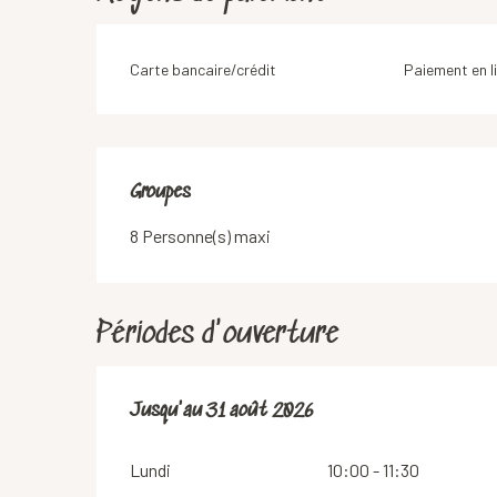
Carte bancaire/crédit
Paiement en l
Groupes
Groupes
8 Personne(s) maxi
Périodes d'ouverture
Du
Jusqu'au
1 juin 2026
31 août 2026
au
31 août 2026
Lundi
10:00 - 11:30