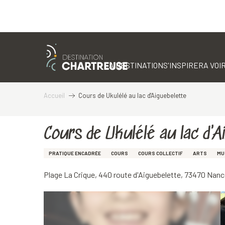
Aller
au
contenu
LA DESTINATION
S'INSPIRER
A VOIR
principal
Accueil
Cours de Ukulélé au lac d'Aiguebelette
Cours de Ukulélé au lac d'A
PRATIQUE ENCADRÉE
COURS
COURS COLLECTIF
ARTS
MU
Plage La Crique, 440 route d'Aiguebelette, 73470 Nan