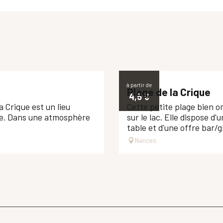
à partir de
Plage de la Crique
4,5
€
a Crique est un lieu
Cette petite plage bien
tte. Dans une atmosphère
sur le lac. Elle dispose d'
table et d'une offre bar/g
Nances