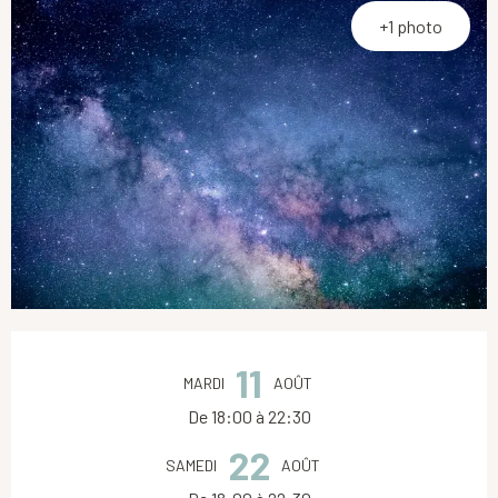
+1 photo
Ouverture et coordonnées
11
MARDI
AOÛT
De 18:00 à 22:30
22
SAMEDI
AOÛT