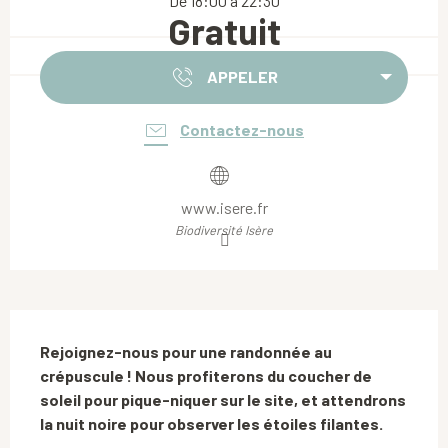
De 18:00 à 22:30
Gratuit
APPELER
Contactez-nous
www.isere.fr
Biodiversité Isère
Description
Rejoignez-nous pour une randonnée au 
crépuscule ! Nous profiterons du coucher de 
soleil pour pique-niquer sur le site, et attendrons 
la nuit noire pour observer les étoiles filantes.