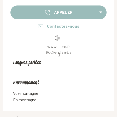
APPELER
Contactez-nous
www.isere.fr
Biodiversité Isère
Langues parlées
Langues parlées
Environnement
Environnement
Vue montagne
En montagne