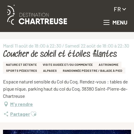
FR
MENU
Aller
Accueil
Coucher de soleil et étoiles filantes
au
contenu
principal
Mardi 11 août de 18:00 à 22:30 / Samedi 22 août de 18:00 à 22:30
Coucher de soleil et étoiles filantes
NATURE ET DÉTENTE
VISITE GUIDÉE ET/OU COMMENTÉE
ASTRONOMIE
SPORTS PÉDESTRES
ALPAGES
RANDONNÉE PÉDESTRE / BALADE À PIED
Espace naturel sensible du Col du Coq. Rendez-vous : tables de
pique nique, parking haut du col du Coq, 38380 Saint-Pierre-de-
Chartreuse
M'y rendre
Ajouter aux favoris
Partager