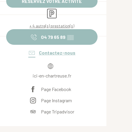
RÉSERVEZ VOTRE ACTIVITÉ
Parking
+ 4 autre(s) prestation(s)
04 79 65 89
▒▒
Contactez-nous
ici-en-chartreuse.fr
Page Facebook
Page Instagram
Page Tripadvisor