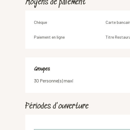
Moyens de paiement
Chèque
Carte bancair
Paiement en ligne
Titre Restaur
Groupes
Groupes
30 Personne(s) maxi
Périodes d'ouverture