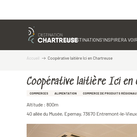
Aller
au
contenu
LA DESTINATION
S'INSPIRER
A VOIR
principal
Accueil
Coopérative laitière Ici en Chartreuse
Coopérative laitière Ici en
COMMERCES
ALIMENTATION
COMMERCE DE PRODUITS RÉGIONAU
Altitude : 800m
40 allée du Musée, Epernay, 73670 Entremont-le-Vieux