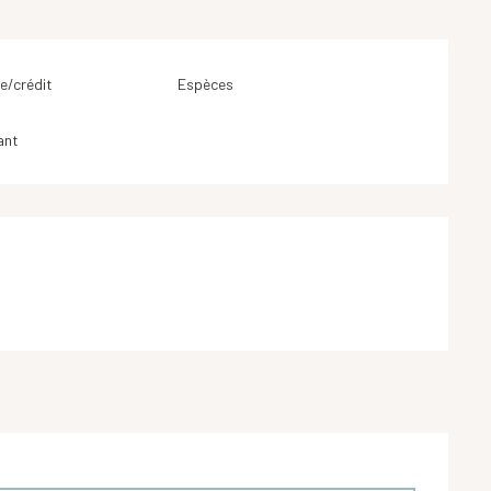
e/crédit
Espèces
ant