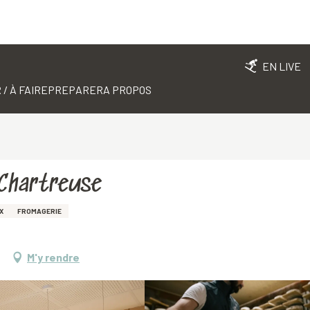
EN LIVE
 / À FAIRE
PREPARER
A PROPOS
 Chartreuse
X
FROMAGERIE
M'y rendre