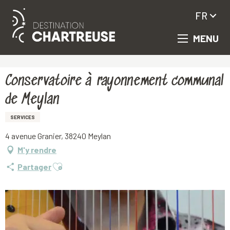
FR
MENU
Aller
Accueil
Conservatoire à rayonnement communal de Meylan
au
contenu
principal
Conservatoire à rayonnement communal
de Meylan
SERVICES
4 avenue Granier, 38240 Meylan
M'y rendre
Ajouter aux favoris
Partager