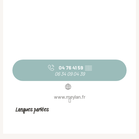
04 76 41 59
▒▒
06 34 09 04 39
www.meylan.fr
Langues parlées
Langues parlées