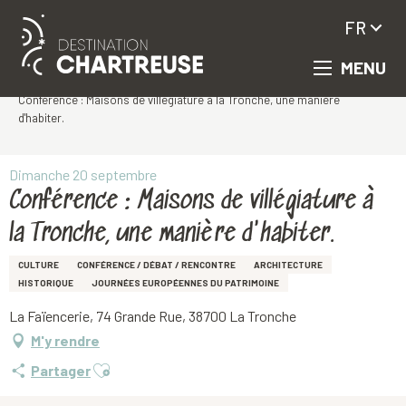
FR
MENU
Aller
Accueil
au
Conférence : Maisons de villégiature à la Tronche, une manière
contenu
d'habiter.
principal
Dimanche 20 septembre
Conférence : Maisons de villégiature à
la Tronche, une manière d'habiter.
CULTURE
CONFÉRENCE / DÉBAT / RENCONTRE
ARCHITECTURE
HISTORIQUE
JOURNÉES EUROPÉENNES DU PATRIMOINE
La Faïencerie, 74 Grande Rue, 38700 La Tronche
M'y rendre
Ajouter aux favoris
Partager