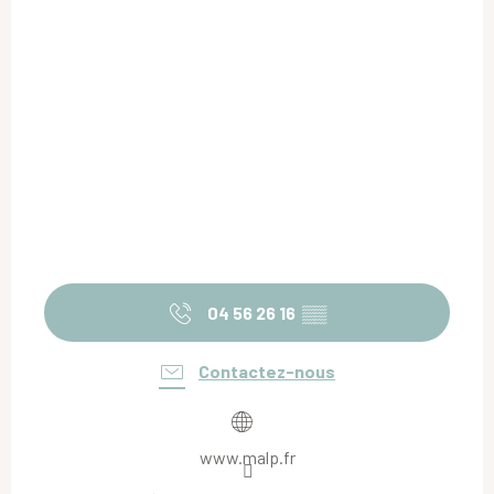
04 56 26 16
▒▒
Contactez-nous
www.malp.fr