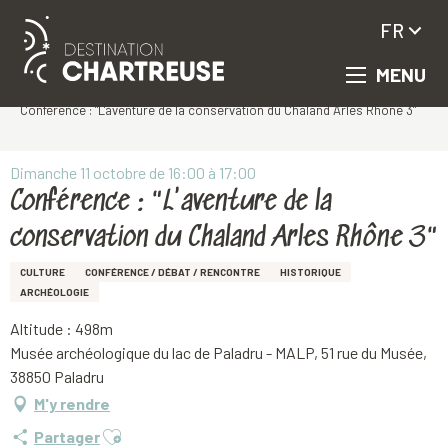
FR
MENU
Aller
Accueil
au
Conférence : "L'aventure de la conservation du Chaland Arles Rhône 3"
contenu
principal
Dimanche 11 octobre de 16:00 à 17:00
Conférence : "L'aventure de la
conservation du Chaland Arles Rhône 3"
CULTURE
CONFÉRENCE / DÉBAT / RENCONTRE
HISTORIQUE
ARCHÉOLOGIE
Altitude : 498m
Musée archéologique du lac de Paladru - MALP, 51 rue du Musée,
38850 Paladru
M'y rendre
Ajouter aux favoris
Partager