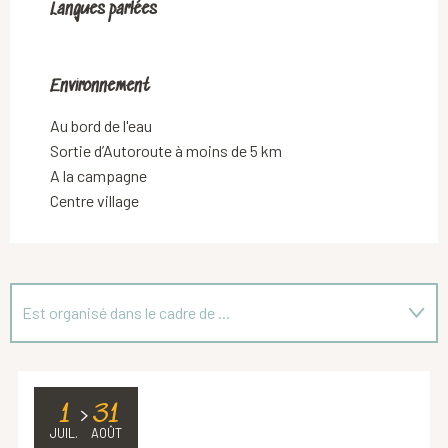
Langues parlées
Langues parlées
Environnement
Environnement
Au bord de l'eau
Sortie d’Autoroute à moins de 5 km
A la campagne
Centre village
Est organisé dans le cadre de ...
Sur place
1
31
JUIL.
AOÛT