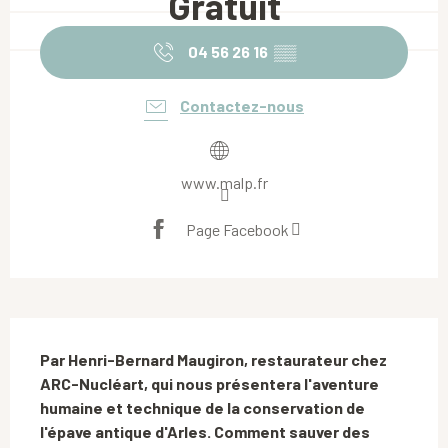
Gratuit
04 56 26 16
▒▒
Contactez-nous
www.malp.fr
Page Facebook
Description
Par Henri-Bernard Maugiron, restaurateur chez 
ARC-Nucléart, qui nous présentera l'aventure 
humaine et technique de la conservation de 
l'épave antique d'Arles. Comment sauver des 