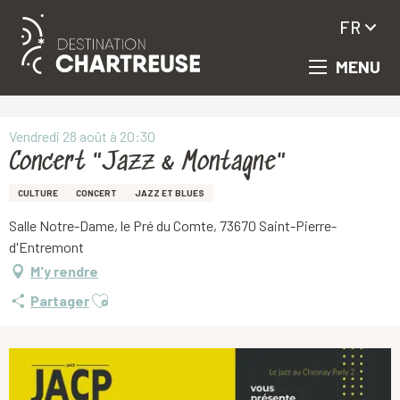
FR
MENU
Aller
Accueil
Concert "Jazz & Montagne"
au
contenu
principal
Vendredi 28 août à 20:30
Concert "Jazz & Montagne"
CULTURE
CONCERT
JAZZ ET BLUES
Salle Notre-Dame, le Pré du Comte, 73670 Saint-Pierre-
d'Entremont
M'y rendre
Ajouter aux favoris
Partager