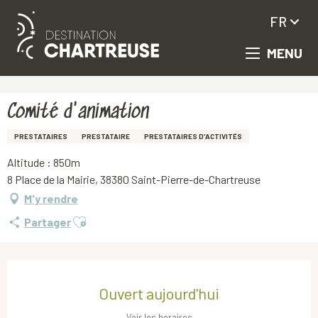
FR
MENU
Aller
Accueil
Comité d'animation
au
contenu
principal
Comité d'animation
PRESTATAIRES
PRESTATAIRE
PRESTATAIRES D'ACTIVITÉS
Altitude : 850m
8 Place de la Mairie, 38380 Saint-Pierre-de-Chartreuse
M'y rendre
Ajouter aux favoris
Partager
Ouverture et coordonnées
Ouvert aujourd'hui
Voir les horaires