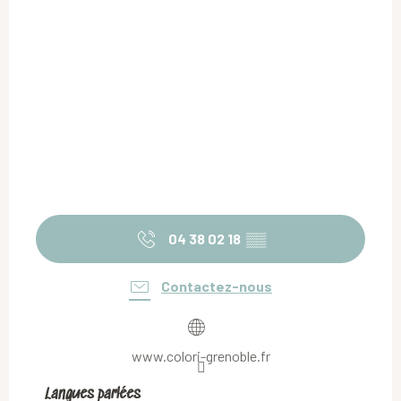
04 38 02 18
▒▒
Contactez-nous
www.colori-grenoble.fr
Langues parlées
Langues parlées