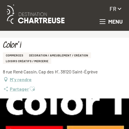
FR
MENU
Aller
Accueil
Color'i
au
contenu
principal
Color'i
COMMERCES
DÉCORATION / AMEUBLEMENT / CRÉATION
LOISIRS CRÉATIFS / MERCERIE
8 rue René Cassin, Cap des H', 38120 Saint-Égrève
M'y rendre
Ajouter aux favoris
Partager