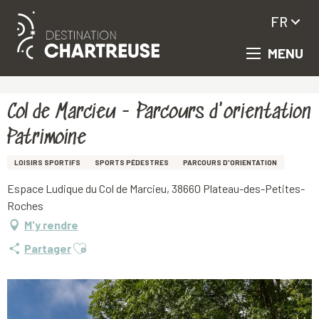
FR
MENU
Aller
Accueil
Col de Marcieu - Parcours d'orientation Patrimoine
au
contenu
principal
Col de Marcieu - Parcours d'orientation
Patrimoine
LOISIRS SPORTIFS
SPORTS PÉDESTRES
PARCOURS D'ORIENTATION
Espace Ludique du Col de Marcieu, 38660 Plateau-des-Petites-
Roches
M'y rendre
Ajouter aux favoris
Partager