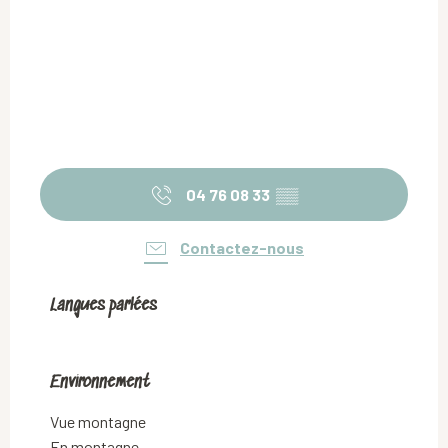
04 76 08 33
▒▒
Contactez-nous
Langues parlées
Langues parlées
Environnement
Environnement
Vue montagne
En montagne