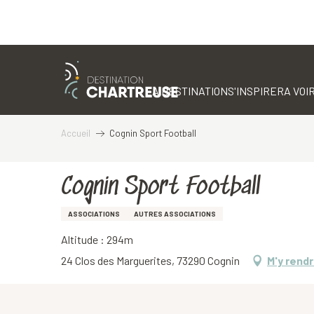
Aller
au
contenu
LA DESTINATION
S'INSPIRER
A VOIR
principal
Accueil
Cognin Sport Football
Cognin Sport Football
ASSOCIATIONS
AUTRES ASSOCIATIONS
Altitude : 294m
24 Clos des Marguerites, 73290 Cognin
M'y rend