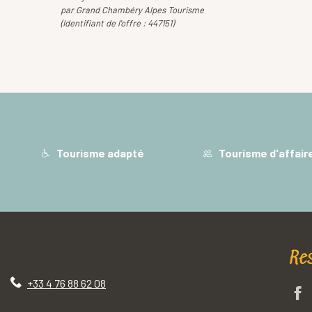
par Grand Chambéry Alpes Tourisme
(Identifiant de l'offre :
447151
)
Tourisme adapté
Tourisme d'affair
Re
+33 4 76 88 62 08