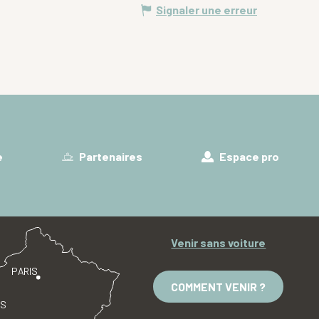
Signaler une erreur
e
Partenaires
Espace pro
Venir sans voiture
PARIS
COMMENT VENIR ?
ES