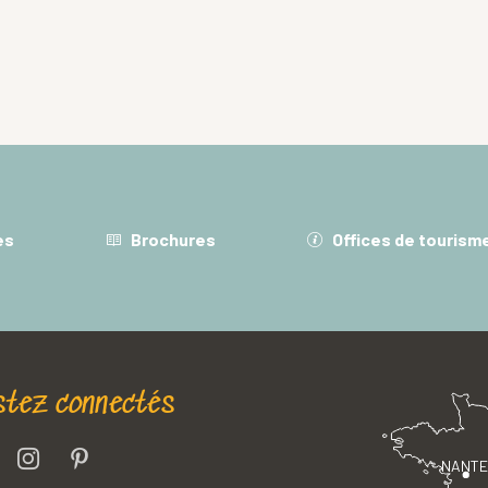
es
Brochures
Offices de tourism
stez connectés
NANT