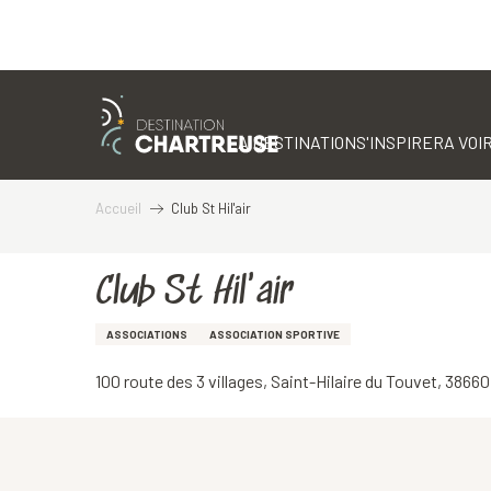
Aller
au
contenu
LA DESTINATION
S'INSPIRER
A VOIR
principal
Accueil
Club St Hil'air
Club St Hil'air
ASSOCIATIONS
ASSOCIATION SPORTIVE
100 route des 3 villages, Saint-Hilaire du Touvet, 38