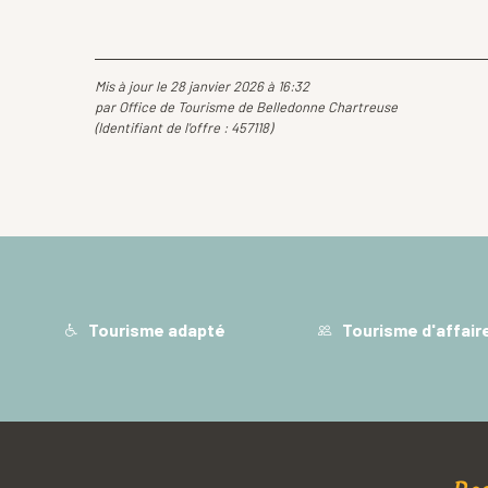
Mis à jour le 28 janvier 2026 à 16:32
par Office de Tourisme de Belledonne Chartreuse
(Identifiant de l'offre :
457118
)
Tourisme adapté
Tourisme d'affair