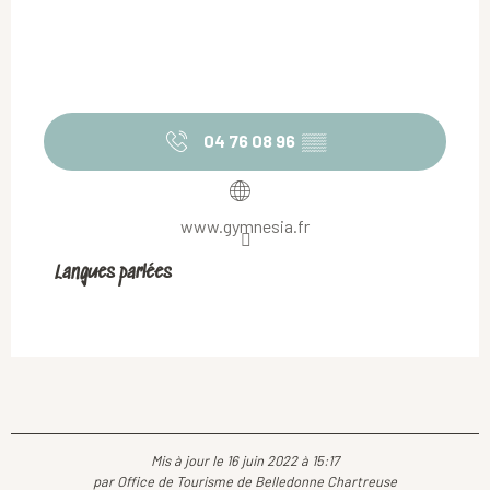
04 76 08 96
▒▒
www.gymnesia.fr
Langues parlées
Langues parlées
Mis à jour le 16 juin 2022 à 15:17
par Office de Tourisme de Belledonne Chartreuse