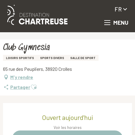
FR
MENU
Aller
Accueil
Club Gymnesia
au
contenu
principal
Club Gymnesia
LOISIRS SPORTIFS
SPORTS DIVERS
SALLE DE SPORT
65 rue des Peupliers, 38920 Crolles
M'y rendre
Ajouter aux favoris
Partager
Ouverture et coordonnées
Ouvert aujourd'hui
Voir les horaires