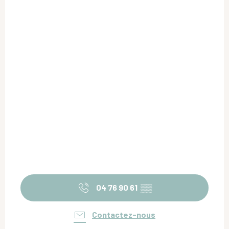
04 76 90 61
▒▒
Contactez-nous