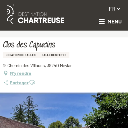
FR
MENU
Aller
Accueil
Clos des Capucins
au
contenu
principal
Clos des Capucins
LOCATION DE SALLES
SALLE DES FÊTES
18 Chemin des Villauds, 38240 Meylan
M'y rendre
Ajouter aux favoris
Partager