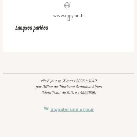
www.meylan.fr
Langues parlées
Langues parlées
Mis à jour le 13 mars 2026 à 11:40
par Office de Tourisme Grenoble Alpes
(Identifiant de l'offre :
4953906
)
Signaler une erreur