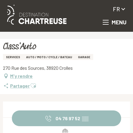
FR
MENU
Aller
Accueil
Class'Auto
au
contenu
principal
Class'Auto
SERVICES
AUTO / MOTO / CYCLE / BATEAU
GARAGE
270 Rue des Sources, 38920 Crolles
M'y rendre
Ajouter aux favoris
Partager
Ouverture et coordonnées
04 76 97 52
▒▒