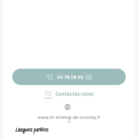
04 76 06 00
▒▒
Contactez-nous
www.st-etienne-de-crossey.fr
Langues parlées
Langues parlées