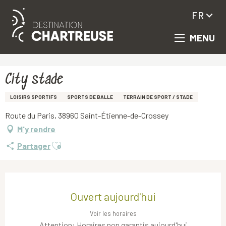
FR
MENU
Aller
Accueil
City stade
au
contenu
principal
City stade
LOISIRS SPORTIFS
SPORTS DE BALLE
TERRAIN DE SPORT / STADE
Route du Paris, 38960 Saint-Étienne-de-Crossey
M'y rendre
Ajouter aux favoris
Partager
Ouverture et coordonnées
Ouvert aujourd'hui
Voir les horaires
Attention: Horaires non garantis aujourd'hui