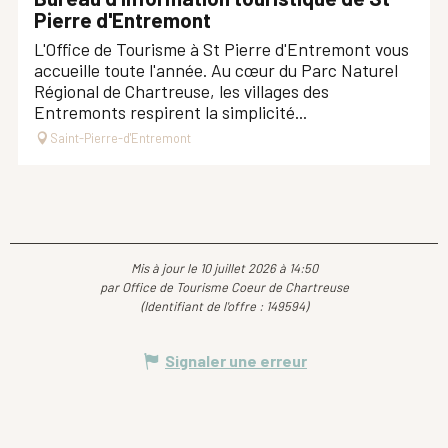
Est une offre similaire à proximité de...
Pierre d'Entremont
L'Office de Tourisme à St Pierre d'Entremont vous
accueille toute l'année. Au cœur du Parc Naturel
A dans son périmètre...
Régional de Chartreuse, les villages des
Entremonts respirent la simplicité...
Saint-Pierre-d'Entremont
Mis à jour le 10 juillet 2026 à 14:50
par Office de Tourisme Coeur de Chartreuse
(Identifiant de l'offre :
149594
)
Signaler une erreur