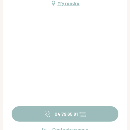
M'y rendre
04 79 65 81
▒▒
Contactez-nous