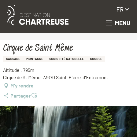
FR
MENU
Aller
Accueil
Cirque de Saint Même
au
contenu
principal
Cirque de Saint Même
CASCADE
MONTAGNE
CURIOSITÉ NATURELLE
SOURCE
Altitude : 795m
Cirque de St Même, 73670 Saint-Pierre-d'Entremont
M'y rendre
Ajouter aux favoris
Partager