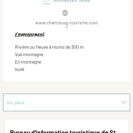
www.chartreuse-tourisme.com
Environnement
Environnement
Rivière ou fleuve à moins de 300 m
Vue montagne
En montagne
Isolé
Sur place
Suggestion à proximité...
Bureau d'information touristique de St