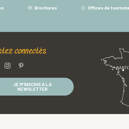
es
Brochures
Offices de tourism
stez connectés
NANT
JE M'INSCRIS À LA
NEWSLETTER