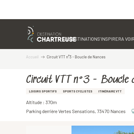
Aller
au
contenu
LA DESTINATION
S'INSPIRER
A VOIR
principal
Accueil
Circuit VTT n°3 - Boucle de Nances
Circuit VTT n°3 - Boucle 
LOISIRS SPORTIFS
SPORTS CYCLISTES
ITINÉRAIRE VTT
Altitude : 370m
Parking derrière Vertes Sensations, 73470 Nances