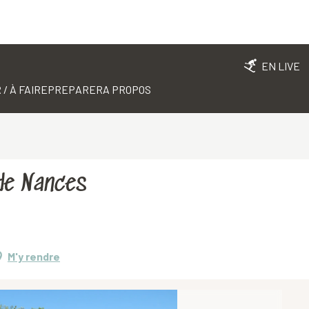
EN LIVE
 / À FAIRE
PREPARER
A PROPOS
de Nances
M'y rendre