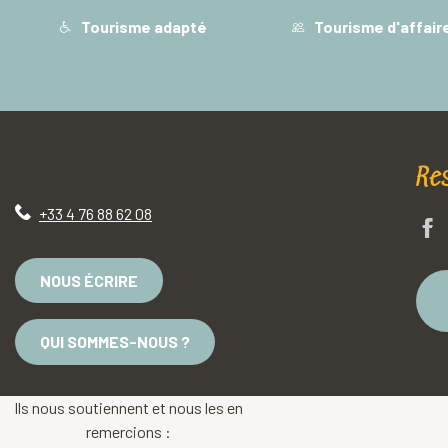
Tourisme adapté
Tourisme d'affair
Re
+33 4 76 88 62 08
NOUS ÉCRIRE
QUI SOMMES-NOUS ?
Ils nous soutiennent et nous les en
remercions :