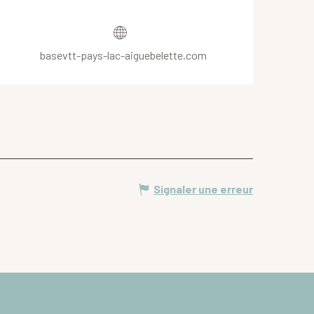
Ouverture et coordonnées
basevtt-pays-lac-aiguebelette.com
Signaler une erreur