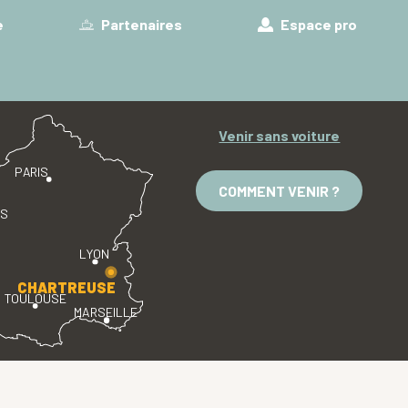
e
Partenaires
Espace pro
Venir sans voiture
PARIS
COMMENT VENIR ?
ES
LYON
CHARTREUSE
TOULOUSE
MARSEILLE