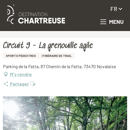
FR
MENU
Aller
Accueil
Circuit 9 - La grenouille agile
au
contenu
principal
Circuit 9 - La grenouille agile
SPORTS PÉDESTRES
ITINÉRAIRE DE TRAIL
Parking de la Fatta, 87 Chemin de la Fatta, 73470 Novalaise
M'y rendre
Ajouter aux favoris
Partager