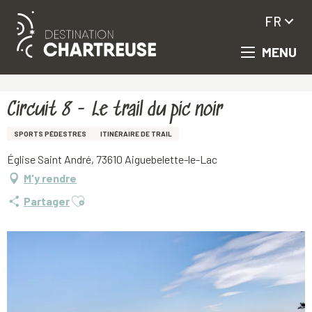
FR
MENU
Aller
Accueil
Circuit 8 - Le trail du pic noir
au
contenu
principal
Circuit 8 - Le trail du pic noir
SPORTS PÉDESTRES
ITINÉRAIRE DE TRAIL
Église Saint André, 73610 Aiguebelette-le-Lac
M'y rendre
Ajouter aux favoris
Partager