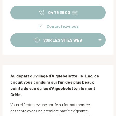
Ouverture et coordonnées
04 79 36 00
▒▒
Contactez-nous
VOIR LES SITES WEB
Description
Au départ du village d’Aiguebelette-le-Lac, ce 
circuit vous conduira sur l’un des plus beaux 
points de vue du lac d’Aiguebelette : le mont 
Grêle.
Vous effectuerez une sortie au format montée – 
descente avec une première partie exigeante, 