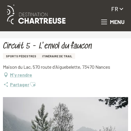
FR
MENU
Aller
Accueil
Circuit 5 - L'envol du faucon
au
contenu
principal
Circuit 5 - L'envol du faucon
SPORTS PÉDESTRES
ITINÉRAIRE DE TRAIL
Maison du Lac, 570 route d'Aiguebelette, 73470 Nances
M'y rendre
Ajouter aux favoris
Partager