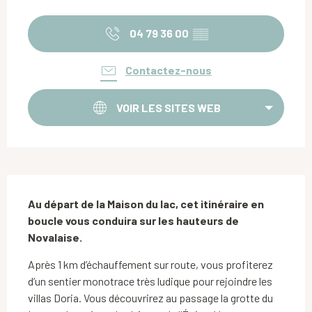
Ouverture et coordonnées
04 79 36 00
▒▒
Contactez-nous
VOIR LES SITES WEB
Description
Au départ de la Maison du lac, cet itinéraire en 
boucle vous conduira sur les hauteurs de 
Novalaise.
Après 1 km d’échauffement sur route, vous profiterez 
d’un sentier monotrace très ludique pour rejoindre les 
villas Doria. Vous découvrirez au passage la grotte du 