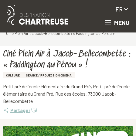
FR
MENU
Aller
Accueil
au
Ciné Plein Air à Jacob-Bellecombette : « Paddington au Pérou » !
contenu
principal
Ciné Plein Air à Jacob-Bellecombette :
« Paddington au Pérou » !
CULTURE
SÉANCE / PROJECTION CINÉMA
Petit pré de l’école élémentaire du Grand Pré, Petit pré de l’école
élémentaire du Grand Pré, Rue des écoles, 73000 Jacob-
Bellecombette
Ajouter aux favoris
Partager