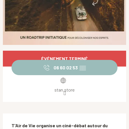
Ouverture et coordonnées
ÉVÉNEMENT TERMINÉ
06 60 02 53
▒▒
stan.store
Description
T'Air de Vie organise un ciné-débat autour du 