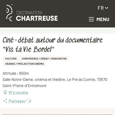
FR
MENU
Aller
Accueil
Ciné-débat autour du documentaire "Vis ta Vie Bordel"
au
contenu
principal
Ciné-débat autour du documentaire
"Vis ta Vie Bordel"
CULTURE
CONFÉRENCE / DÉBAT / RENCONTRE
SÉANCE / PROJECTION CINÉMA
Altitude : 650m
Salle Notre-Dame, cinéma et théâtre, Le Pré du Comte, 73670
Saint-Pierre-d'Entremont
M'y rendre
Ajouter aux favoris
Partager