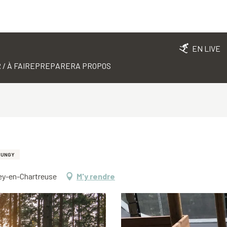
EN LIVE
 / À FAIRE
PREPARER
A PROPOS
BUNGY
pey-en-Chartreuse
M'y rendre