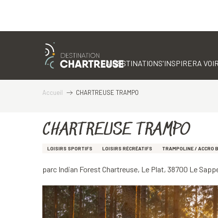
Aller
au
contenu
LA DESTINATION
S'INSPIRER
A VOIR
principal
Accueil
CHARTREUSE TRAMPO
CHARTREUSE TRAMPO
LOISIRS SPORTIFS
LOISIRS RÉCRÉATIFS
TRAMPOLINE / ACCRO 
parc Indian Forest Chartreuse, Le Plat, 38700 Le Sap