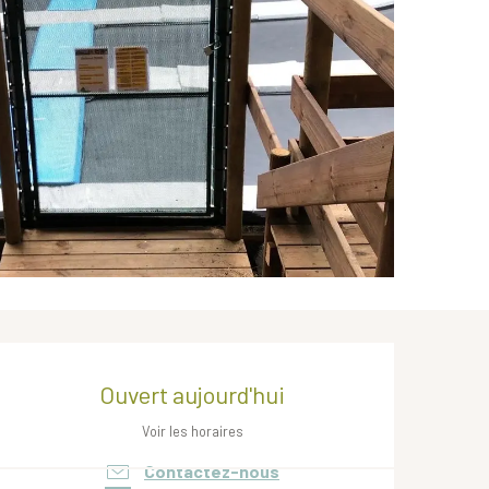
Ouverture et coordonnées
Ouvert aujourd'hui
Voir les horaires
Contactez-nous