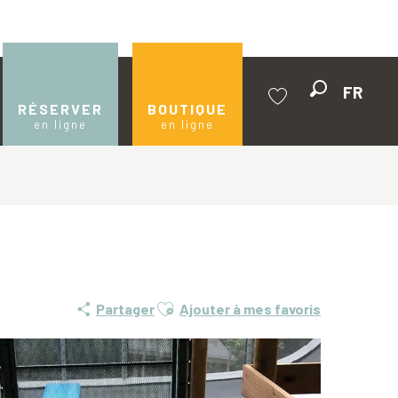
FR
Recherche
RÉSERVER
BOUTIQUE
en ligne
en ligne
Voir les favoris
Ajouter aux favoris
Partager
Ajouter à mes favoris