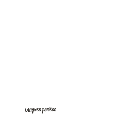
Langues parlées
Langues parlées