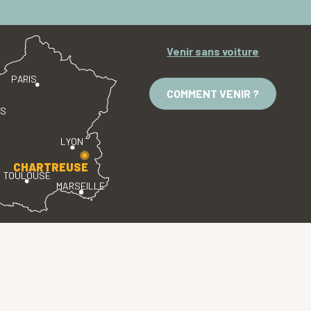
Venir sans voiture
PARIS
COMMENT VENIR ?
ES
LYON
CHARTREUSE
TOULOUSE
MARSEILLE