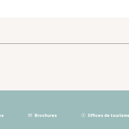
es
Brochures
Offices de tourism