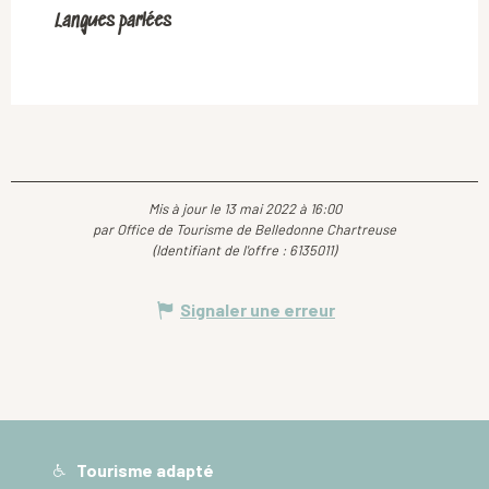
Langues parlées
Langues parlées
Mis à jour le 13 mai 2022 à 16:00
par Office de Tourisme de Belledonne Chartreuse
(Identifiant de l'offre :
6135011
)
Signaler une erreur
Tourisme adapté