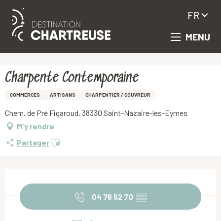
FR
MENU
Aller
Accueil
Charpente Contemporaine
au
contenu
principal
Charpente Contemporaine
COMMERCES
ARTISANS
CHARPENTIER / COUVREUR
Chem. de Pré Figaroud, 38330 Saint-Nazaire-les-Eymes
M'y rendre
Ajouter aux favoris
Partager
Ouverture et coordonnées
04 76 52 70
▒▒