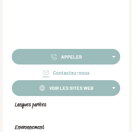
APPELER
Contactez-nous
VOIR LES SITES WEB
Langues parlées
Langues parlées
Environnement
Environnement