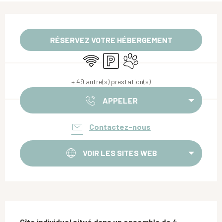
Ouverture et coordonnées
RÉSERVEZ VOTRE HÉBERGEMENT
WiFi
Parking
Animaux acceptés
+ 49 autre(s) prestation(s)
APPELER
Contactez-nous
VOIR LES SITES WEB
Description
Gîte individuel situé dans un ensemble de 4 