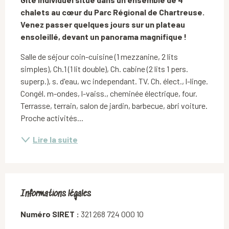
chalets au cœur du Parc Régional de Chartreuse. 
Venez passer quelques jours sur un plateau 
ensoleillé, devant un panorama magnifique !
Salle de séjour coin-cuisine (1 mezzanine, 2 lits 
simples), Ch.1 (1 lit double), Ch. cabine (2 lits 1 pers. 
superp.), s. d'eau, wc independant. TV. Ch. élect., l-linge. 
Congél. m-ondes, l-vaiss., cheminée électrique, four. 
Terrasse, terrain, salon de jardin, barbecue, abri voiture. 
Proche activités...
Lire la suite
Informations légales
Informations légales
Numéro SIRET :
321 268 724 000 10