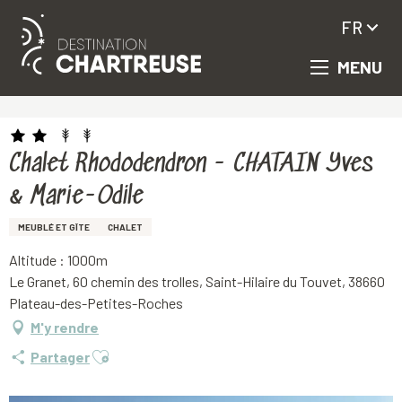
FR
MENU
Aller
Accueil
Chalet Rhododendron - CHATAIN Yves & Marie-Odile
au
contenu
principal
Chalet Rhododendron - CHATAIN Yves
& Marie-Odile
MEUBLÉ ET GÎTE
CHALET
Altitude : 1000m
Le Granet, 60 chemin des trolles, Saint-Hilaire du Touvet, 38660
Plateau-des-Petites-Roches
M'y rendre
Ajouter aux favoris
Partager