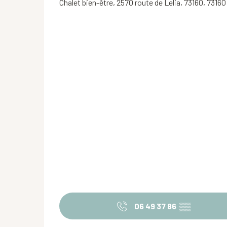
Chalet bien-être, 2570 route de Lelia, 73160, 7316
06 49 37 86
▒▒